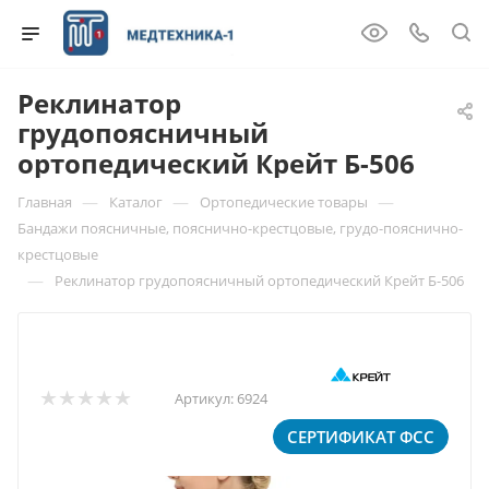
Реклинатор
грудопоясничный
ортопедический Крейт Б-506
—
—
—
Главная
Каталог
Ортопедические товары
Бандажи поясничные, пояснично-крестцовые, грудо-пояснично-
крестцовые
—
Реклинатор грудопоясничный ортопедический Крейт Б-506
Артикул:
6924
СЕРТИФИКАТ ФСС