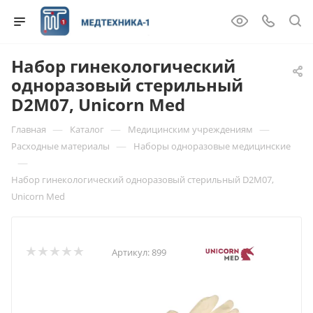
Набор гинекологический
одноразовый стерильный
D2M07, Unicorn Med
—
—
—
Главная
Каталог
Медицинским учреждениям
—
Расходные материалы
Наборы одноразовые медицинские
—
Набор гинекологический одноразовый стерильный D2M07,
Unicorn Med
Артикул:
899