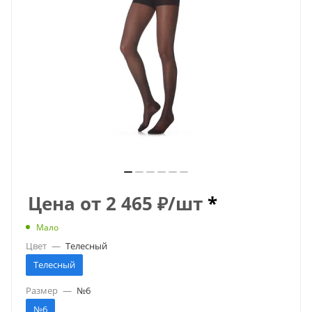
Цена от
2 465
₽
/шт
*
Мало
Цвет
—
Телесный
Телесный
Размер
—
№6
№6