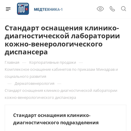
Стандарт оснащения клинико-
диагностической лаборатории
кожно-венерологического
диспансера
—
—
Главная
Корпоративные продажи
Комплексное оснащение кабинетов по приказам Минздрав и
социального развития
—
—
Дерматовенерология
Стандарт оснащения клинико-диагностической лаборатории
кожно-венерологического диспансера
Стандарт оснащения клинико-
диагностического подразделения