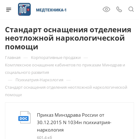
Стандарт оснащения отделения
неотложной наркологической
помощи
—
—
Главная
Корпоративные продажи
Комплексное оснащение кабинетов по приказам Минздрав и
социального развития
—
—
Психиатрия-Наркология
Стандарт оснащения отделения неотложной наркологической
помощи
Приказ Минздрава России от
30.12.2015 N 1034н психиатрия-
наркология
601,4 кб