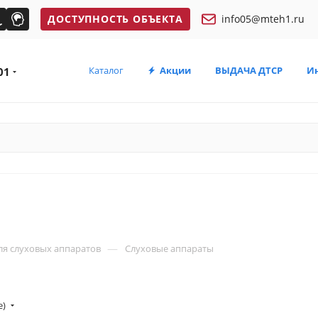
ДОСТУПНОСТЬ ОБЪЕКТА
info05@mteh1.ru
Каталог
Акции
ВЫДАЧА ДТСР
И
01
—
ля слуховых аппаратов
Слуховые аппараты
е)