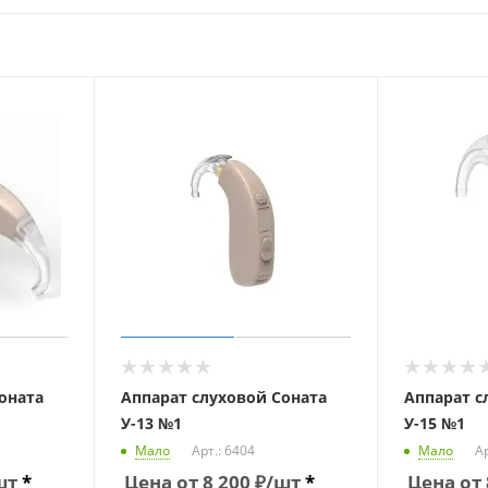
оната
Аппарат слуховой Соната
Аппарат с
У-13 №1
У-15 №1
Мало
Арт.: 6404
Мало
Ар
шт
*
Цена от
8 200
₽
/шт
*
Цена от