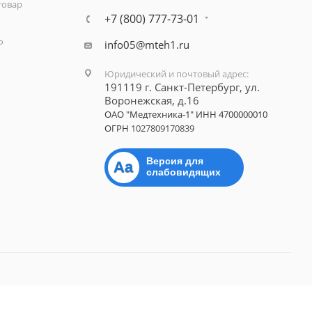
товар
+7 (800) 777-73-01
Р
info05@mteh1.ru
Юридический и почтовый адрес
:
191119 г. Санкт-Петербург,
ул.
Воронежская, д.16
ОАО "Медтехника-1"
ИНН 4700000010
ОГРН
1027809170839
Версия для
Aa
слабовидящих
лий медицинской техники.