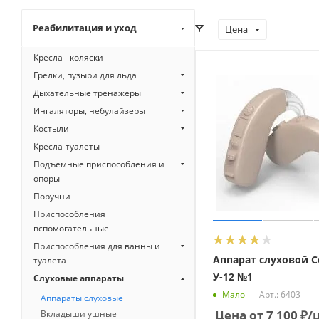
Реабилитация и уход
Цена
Кресла - коляски
Грелки, пузыри для льда
Дыхательные тренажеры
Ингаляторы, небулайзеры
Костыли
Кресла-туалеты
Подъемные приспособления и
опоры
Поручни
Приспособления
вспомогательные
Приспособления для ванны и
Аппарат слуховой С
туалета
У-12 №1
Слуховые аппараты
Мало
Арт.: 6403
Аппараты слуховые
Цена от
7 100
₽
/
Вкладыши ушные