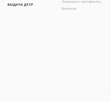
Лицензии и сертификаты
ВЫДАЧА ДТСР
Вакансии
© 2006 -
2026
,
ОАО "Медтехника-1"
— комплексные решения для 