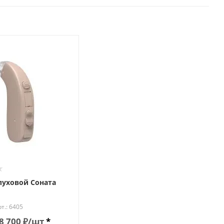
луховой Соната
т.: 6405
8 700
₽
/шт
*