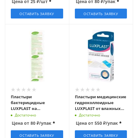
Цена от
25
₽
/шт
*
Цена от
80
₽
/упак
*
(10шт/уп.)
ОСТАВИТЬ ЗАЯВКУ
ОСТАВИТЬ ЗАЯВКУ
Пластыри
Пластыри медицинские
бактерицидные
гидроколлоидные
LUXPLAST на
LUXPLAST от влажных
полимерной основе,
мозолей (5шт/уп.)
Достаточно
Достаточно
72х19мм (10шт/уп.)
Цена от
80
₽
/упак
*
Цена от
550
₽
/упак
*
ОСТАВИТЬ ЗАЯВКУ
ОСТАВИТЬ ЗАЯВКУ