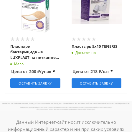
Пластыри
Пластырь 5х10 TENERIS
бактерицидные
Достаточно
LUXPLAST на нетканной
основе, 72х19мм (20шт/
Мало
уп.)
Цена от
200
₽
/упак
*
Цена от
218
₽
/шт
*
ОСТАВИТЬ ЗАЯВКУ
ОСТАВИТЬ ЗАЯВКУ
Данный Интернет-сайт носит исключительно
информационный характер и ни при каких условиях