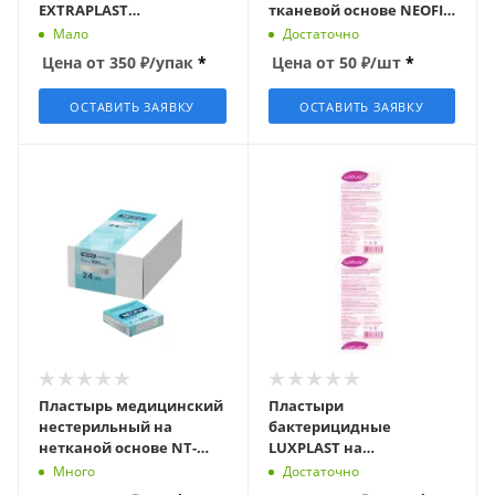
EXTRAPLAST
тканевой основе NEOFIX
Охлаждающий от
2см х 500см
Мало
Достаточно
головной боли
Цена от
350
₽
/упак
*
Цена от
50
₽
/шт
*
ОСТАВИТЬ ЗАЯВКУ
ОСТАВИТЬ ЗАЯВКУ
Пластырь медицинский
Пластыри
нестерильный на
бактерицидные
нетканой основе NT-
LUXPLAST на
Plast NEOFIX 1см х 500см
полимерной основе,
Много
Достаточно
прозрачные, 72х19мм