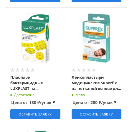
Пластыри
Лейкопластыри
бактерицидные
медицинские Superfix
LUXPLAST на
на нетканой основе для
полимерной основе,
носа (20 шт./уп)
Достаточно
Мало
детские (20шт/уп.)
Цена от
180
₽
/упак
*
Цена от
280
₽
/упак
*
ОСТАВИТЬ ЗАЯВКУ
ОСТАВИТЬ ЗАЯВКУ