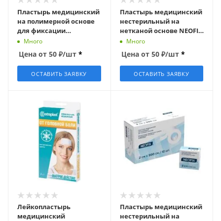
Пластырь медицинский
Пластырь медицинский
на полимерной основе
нестерильный на
для фиксации
нетканой основе NEOFIX
катетеров NEOFIX IV PU
2см х 500см
Много
Много
7см х 9см
Цена от
50
₽
/шт
*
Цена от
50
₽
/шт
*
ОСТАВИТЬ ЗАЯВКУ
ОСТАВИТЬ ЗАЯВКУ
Лейкопластырь
Пластырь медицинский
медицинский
нестерильный на