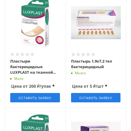
Пластыри
Пластырь 1,9х7,2 тел
бактерицидные
бактерицидный
LUXPLAST на тканной
Много
основе, 72х19мм (20шт/
Мало
уп.)
Цена от
200
₽
/упак
*
Цена от
5
₽
/шт
*
ОСТАВИТЬ ЗАЯВКУ
ОСТАВИТЬ ЗАЯВКУ