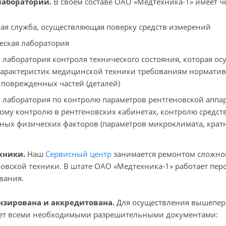
лаборатории.
В своем составе ОАО «Медтехника-1» имеет 
ая служба, осуществляющая поверку средств измерений
еская лаборатория
 лаборатория контроля технического состояния, которая ос
характеристик медицинской техники требованиям нормати
поврежденных частей (деталей)
 лаборатория по контролю параметров рентгеновской аппа
ому контролю в рентгеновских кабинетах, контролю средс
ных физических факторов (параметров микроклимата, крат
хники.
Наш
С
ервисный центр
занимается ремонтом сложной
овской техники. В штате ОАО «Медтехника-1» работает пер
вания.
ензирован
а и аккредитована.
Для осуществления вышепере
ает всеми необходимыми разрешительными документами: