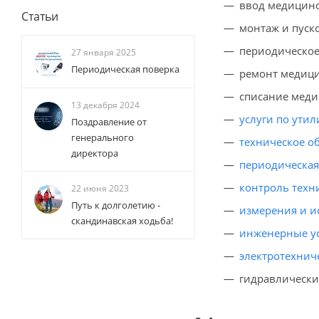
ввод медицинс
Статьи
монтаж и пуск
периодическое
27 января 2025
Периодическая поверка
ремонт медици
списание меди
13 декабря 2024
услуги по ути
Поздравление от
генерального
техническое о
директора
периодическая
контроль техн
22 июня 2023
Путь к долголетию -
измерения и и
скандинавская ходьба!
инженерные у
электротехнич
гидравлически