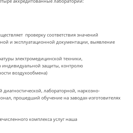
четыре аккредитованные лаборатории:
уществляет проверку соответствия значений
вной и эксплуатационной документации, выявление
ратуры электромедицинской техники,
тв индивидуальной защиты, контролю
ности воздухообмена)
 диагностической, лабораторной, наркозно-
сонал, прошедший обучение на заводах-изготовителях
численного комплекса услуг наша