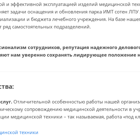
ой и эффективной эксплуатацией изделий медицинской тех
яет задачи оснащения и обновления парка ИМТ сотен ЛПУ Л
ециализации и бюджета лечебного учреждения. На базе наше
т ряд самостоятельных подразделений.
ионализм сотрудников, репутация надежного делового
ляют нам уверенно сохранять лидирующее положение 
тва:
слуг.
Отличительной особенностью работы нашей организа
хническому сопровождению медицинской деятельности в уч
ции медицинской техники – так называемая, работа «под клю
цинской техники