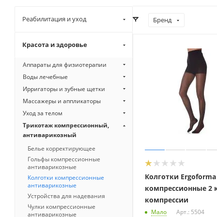
Реабилитация и уход
Бренд
Красота и здоровье
Аппараты для физиотерапии
Воды лечебные
Ирригаторы и зубные щетки
Массажеры и аппликаторы
Уход за телом
Трикотаж компрессионный,
антиварикозный
Белье корректирующее
Гольфы компрессионные
антиварикозные
Колготки Ergoforma
Колготки компрессионные
антиварикозные
компрессионные 2 
Устройства для надевания
компрессии
Чулки компрессионные
Мало
Арт.: 5504
антиварикозные