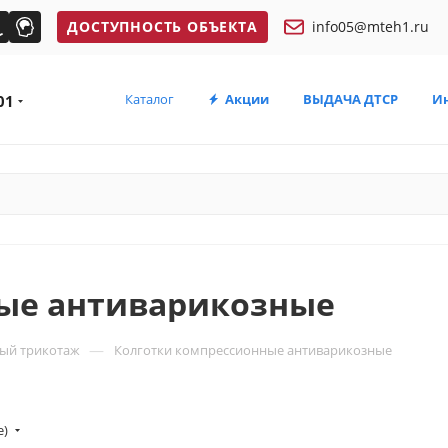
ДОСТУПНОСТЬ ОБЪЕКТА
info05@mteh1.ru
Каталог
Акции
ВЫДАЧА ДТСР
И
01
ые антиварикозные
—
ый трикотаж
Колготки компрессионные антиварикозные
е)