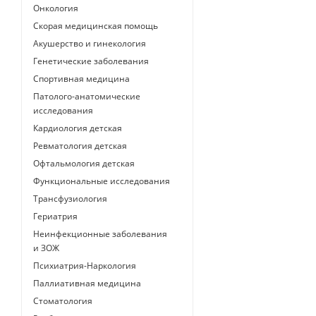
Онкология
Скорая медицинская помощь
Акушерство и гинекология
Генетические заболевания
Спортивная медицина
Патолого-анатомические
исследования
Кардиология детская
Ревматология детская
Офтальмология детская
Функциональные исследования
Трансфузиология
Гериатрия
Неинфекционные заболевания
и ЗОЖ
Психиатрия-Наркология
Паллиативная медицина
Стоматология