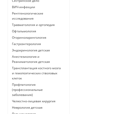
Сестринское дело
ВИЧ-инфекции
Рентгенологические
исследования
Травматология и ортопедия
Офтальмология
Оториноларингология
Гастроэнтерология
Эндокринология детская
Анестезиология и
Реаниматология детская
Трансплантация костного мозга
и гемопоэтических стволовых
клеток
Профпатология
(профессиональные
заболевания)
Челюстно-лицевая хирургия
Неврология детская
Пульмонология