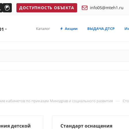
ДОСТУПНОСТЬ ОБЪЕКТА
info05@mteh1.ru
Каталог
Акции
ВЫДАЧА ДТСР
И
01
—
ие кабинетов по приказам Минздрав и социального развития
Сто
ния детской
Стандарт оснащения