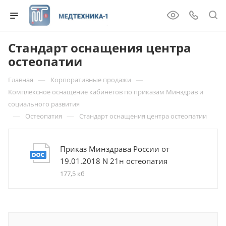
Стандарт оснащения центра
остеопатии
—
—
Главная
Корпоративные продажи
Комплексное оснащение кабинетов по приказам Минздрав и
социального развития
—
—
Остеопатия
Стандарт оснащения центра остеопатии
Приказ Минздрава России от
19.01.2018 N 21н остеопатия
177,5 кб