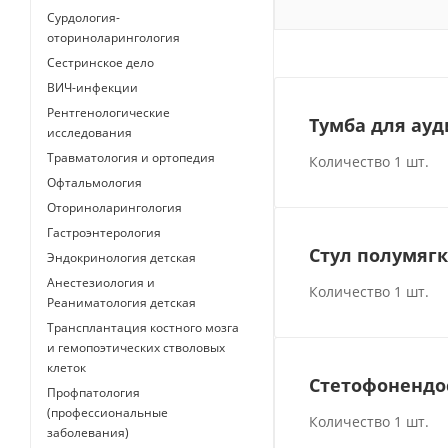
Сурдология-
оториноларингология
Сестринское дело
ВИЧ-инфекции
Рентгенологические
Тумба для ау
исследования
Травматология и ортопедия
Количество 1 шт.
Офтальмология
Оториноларингология
Гастроэнтерология
Стул полумягк
Эндокринология детская
Анестезиология и
Количество 1 шт.
Реаниматология детская
Трансплантация костного мозга
и гемопоэтических стволовых
клеток
Стетофонендо
Профпатология
(профессиональные
Количество 1 шт.
заболевания)