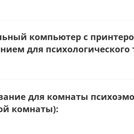
льный компьютер с принтер
нием для психологического
вание для комнаты психоэм
ой комнаты):