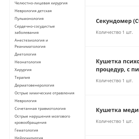
Челюстно-лицевая хирургия
Неврология детская
Пульмонология
Секундомер (
Сердечно-сосудистые
Количество 1 шт.
заболевания
Анестезиология и
Реаниматология
Диетология
Кушетка психо
Неонатология
процедур, с пи
Хирургия
Терапия
Количество 1 шт.
Дерматовенерология
Острые химические отравления
Неврология
Сочетанная травмотология
Кушетка медиц
Острые нарушения мозгового
Количество 1 шт.
кровообращения
Гематология
Нейрохирургия