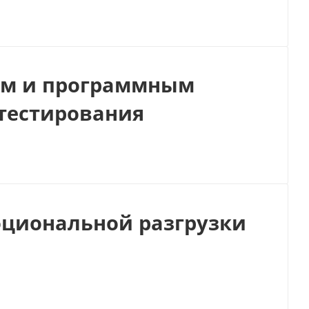
ом и программным
 тестирования
оциональной разгрузки