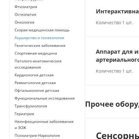
Фтизиатрия
Интерактивна
Остеопатия
Количество 1 шт.
Онкология
Скорая медицинская помощь
Акушерство и гинекология
Генетические заболевания
Аппарат для 
Спортивная медицина
артериальног
Патолого-анатомические
исследования
Количество 1 шт.
Кардиология детская
Ревматология детская
Офтальмология детская
Функциональные исследования
Прочее обору
Трансфузиология
Гериатрия
Неинфекционные заболевания
и ЗОЖ
Сенсорн
Психиатрия-Наркология