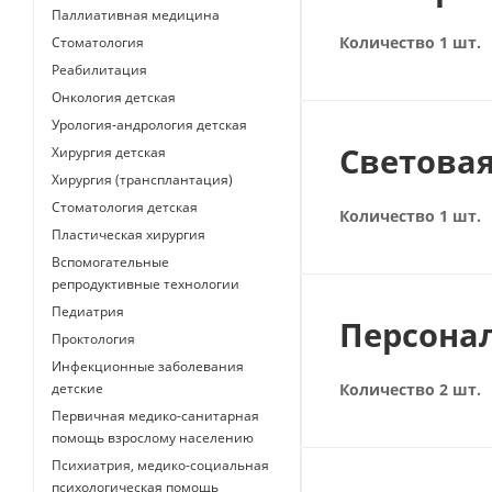
Паллиативная медицина
Количество 1 шт.
Стоматология
Реабилитация
Онкология детская
Урология-андрология детская
Светова
Хирургия детская
Хирургия (трансплантация)
Стоматология детская
Количество 1 шт.
Пластическая хирургия
Вспомогательные
репродуктивные технологии
Педиатрия
Персона
Проктология
Инфекционные заболевания
детские
Количество 2 шт.
Первичная медико-санитарная
помощь взрослому населению
Психиатрия, медико-социальная
психологическая помощь