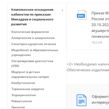
Комплексное оснащение
Приказ М
кабинетов по приказам
России от
Минздрав и социального
развития
20.10.20
акушерст
Клиническая фармалогия
гинеколо
Аллергология и иммунология
18,2 мб
Санаторно-курортное лечение
Медкабинет в образовательных
учреждениях
Ультразвуковая диагностика
<2> Необходимо налич
(УЗИ)
Обеспечение изделиям
Медпункт в детских
оздоровительных лагерях
Комбустиология
Торакальная хирургия
Эндокринология
Оформите
Ревматология
интересу
Урология