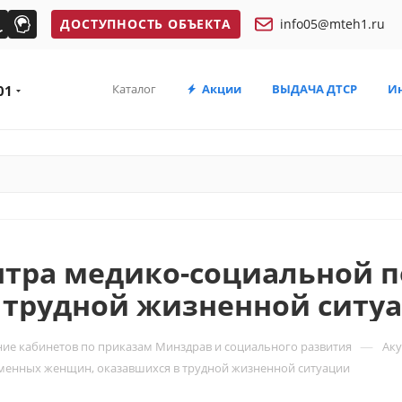
ДОСТУПНОСТЬ ОБЪЕКТА
info05@mteh1.ru
Каталог
Акции
ВЫДАЧА ДТСР
И
01
нтра медико-социальной 
 трудной жизненной ситу
—
ие кабинетов по приказам Минздрав и социального развития
Аку
менных женщин, оказавшихся в трудной жизненной ситуации