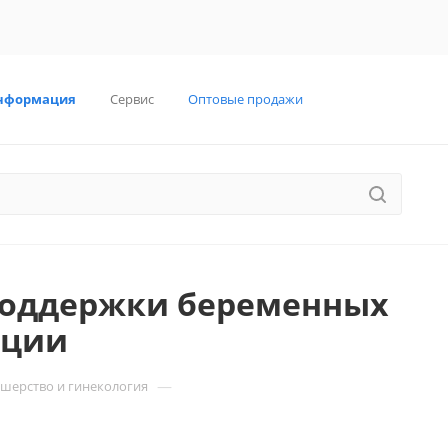
нформация
Сервис
Оптовые продажи
поддержки беременных
ации
—
шерство и гинекология