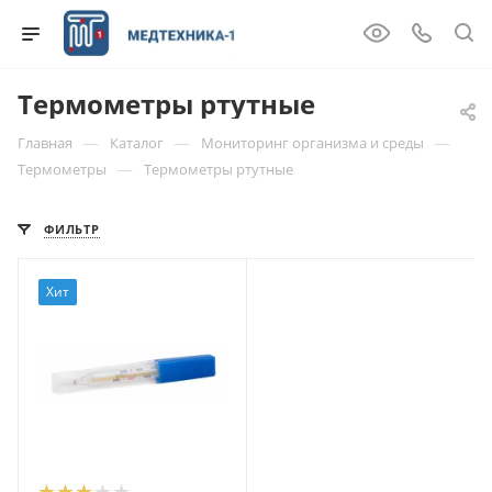
Термометры ртутные
—
—
—
Главная
Каталог
Мониторинг организма и среды
—
Термометры
Термометры ртутные
ФИЛЬТР
Хит