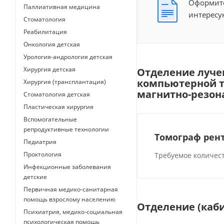
Оформите
Паллиативная медицина
интересу
Стоматология
Реабилитация
Онкология детская
Урология-андрология детская
Хирургия детская
Отделение луче
компьютерной т
Хирургия (трансплантация)
магнитно-резон
Стоматология детская
Пластическая хирургия
Вспомогательные
репродуктивные технологии
Томограф рен
Педиатрия
Проктология
Требуемое количест
Инфекционные заболевания
детские
Первичная медико-санитарная
помощь взрослому населению
Отделение (каб
Психиатрия, медико-социальная
психологическая помощь