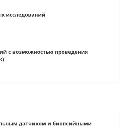
ых исследований
ний с возможностью проведения
к)
тальным датчиком и биопсийными