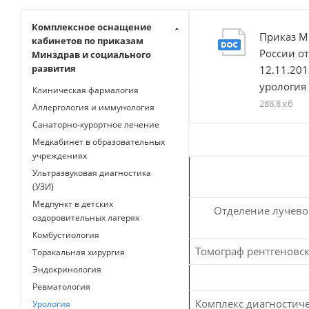
Комплексное оснащение
Приказ М
кабинетов по приказам
России от
Минздрав и социального
развития
12.11.201
урология
Клиническая фармалогия
288,8 кб
Аллергология и иммунология
Санаторно-курортное лечение
Медкабинет в образовательных
учреждениях
Ультразвуковая диагностика
(УЗИ)
Медпункт в детских
Отделение лучево
оздоровительных лагерях
Комбустиология
Томограф рентгеновс
Торакальная хирургия
Эндокринология
Ревматология
Комплекс диагностич
Урология