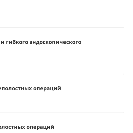
и гибкого эндоскопического
еполостных операций
олостных операций