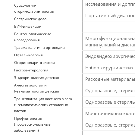
исследования и доппл
Сурдология-
оториноларингология
Портативный диагнос
Сестринское дело
ВИЧ-инфекции
Рентгенологические
Многофункциональная 
исследования
манипуляций и дист
Травматология и ортопедия
Офтальмология
Эндовидеохирургичес
Оториноларингология
Набор хирургических
Гастроэнтерология
Эндокринология детская
Расходные материалы
Анестезиология и
Одноразовые, стерил
Реаниматология детская
Трансплантация костного мозга
Одноразовые стериль
и гемопоэтических стволовых
клеток
Мочеточниковые кате
Профпатология
(профессиональные
Одноразовые, стерил
заболевания)