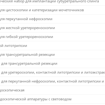
ческий набор для имплантации субуретрального слинга
для цистоскопии и катетеризации мочеточников
для перкутанной нефроскопии
для жесткой уретерореноскопии
для гибкой уретерореноскопии
ной литотрипсии
для трансуретральной резекции
 для трансуретральной резекции
для уретероскопии, контактной литотрипсии и литоэкстра
 для перкутанной нефроскопии, контактной литотрипсии и
доскопическая
ндоскопической аппаратуры с световодом