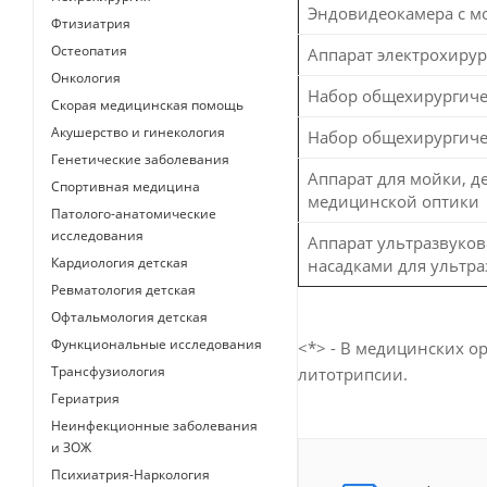
Эндовидеокамера с м
Фтизиатрия
Остеопатия
Аппарат электрохиру
Онкология
Набор общехирургиче
Скорая медицинская помощь
Акушерство и гинекология
Набор общехирургиче
Генетические заболевания
Аппарат для мойки, д
Спортивная медицина
медицинской оптики
Патолого-анатомические
исследования
Аппарат ультразвуко
Кардиология детская
насадками для ультр
Ревматология детская
Офтальмология детская
Функциональные исследования
<*> - В медицинских о
Трансфузиология
литотрипсии.
Гериатрия
Неинфекционные заболевания
и ЗОЖ
Психиатрия-Наркология