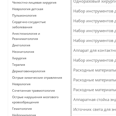
Одноразовый хирурги
Челюстно-лицевая хирургия
Неврология детская
Набор инструментов 
Пульмонология
Набор инструментов 
Сердечно-сосудистые
заболевания
Набор инструментов 
Анестезиология и
Реаниматология
Набор инструментов 
Диетология
Аппарат для контакт
Неонатология
Хирургия
Набор инструментов 
Терапия
Расходные материалы
Дерматовенерология
Острые химические отравления
Расходные материалы 
Неврология
Расходные материалы
Сочетанная травмотология
Острые нарушения мозгового
Аппаратная стойка эн
кровообращения
Гематология
Источник света для э
Нейрохирургия