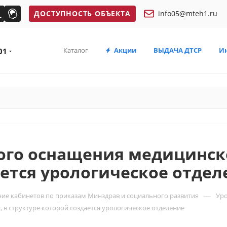
ДОСТУПНОСТЬ ОБЪЕКТА
info05@mteh1.ru
Каталог
Акции
ВЫДАЧА ДТСР
И
01
ого оснащения медицинск
ается урологическое отдел
—
ие кабинетов по приказам Минздрав и социального развития
Ур
в структуре которой создается урологическое отделение