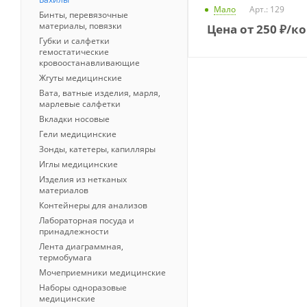
Мало
Арт.: 129
Бинты, перевязочные
материалы, повязки
Цена от
250
₽
/к
Губки и салфетки
гемостатические
кровоостанавливающие
Жгуты медицинские
Вата, ватные изделия, марля,
марлевые салфетки
Вкладки носовые
Гели медицинские
Зонды, катетеры, капилляры
Иглы медицинские
Изделия из нетканых
материалов
Контейнеры для анализов
Лабораторная посуда и
принадлежности
Лента диаграммная,
термобумага
Мочеприемники медицинские
Наборы одноразовые
медицинские