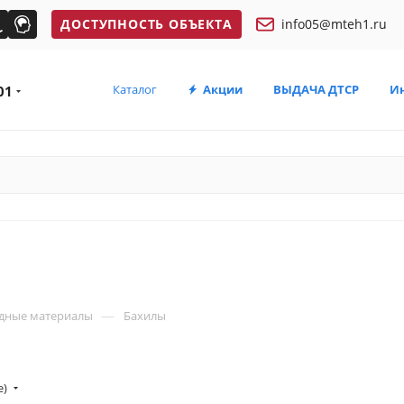
ДОСТУПНОСТЬ ОБЪЕКТА
info05@mteh1.ru
Каталог
Акции
ВЫДАЧА ДТСР
И
01
—
дные материалы
Бахилы
е)