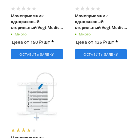
Мочеприемник
Мочеприемник
одноразовый
одноразовый
стерильный Vogt Medical
стерильный Vogt Medical
(2000 мл)
(1000 мл)
Много
Много
Цена от
150
₽
/шт
*
Цена от
135
₽
/шт
*
ОСТАВИТЬ ЗАЯВКУ
ОСТАВИТЬ ЗАЯВКУ
Мочеприемник