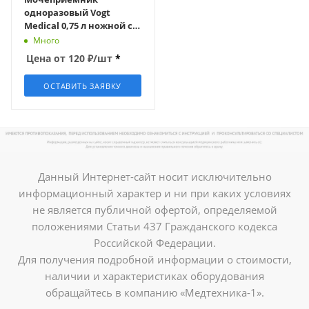
одноразовый Vogt
Medical 0,75 л ножной с
Т-образным сливом с
Много
безлатексными
Цена от
120
₽
/шт
*
креплениями
ОСТАВИТЬ ЗАЯВКУ
Данный Интернет-сайт носит исключительно
информационный характер и ни при каких условиях
не является публичной офертой, определяемой
положениями Статьи 437 Гражданского кодекса
Российской Федерации.
Для получения подробной информации о стоимости,
наличии и характеристиках оборудования
обращайтесь в компанию «Медтехника-1».