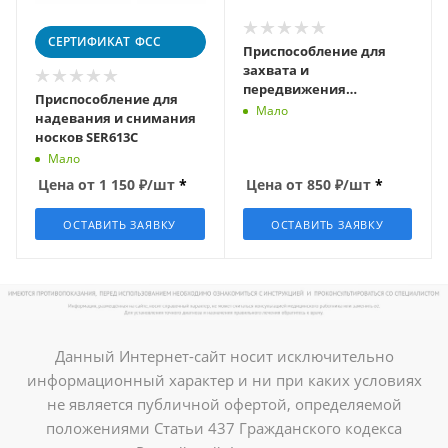
СЕРТИФИКАТ
ФСС
Приспособление для
захвата и
передвижения
Приспособление для
предметов MEGA33
Мало
надевания и снимания
носков SER613C
Мало
Цена от
1 150
₽
/шт
*
Цена от
850
₽
/шт
*
ОСТАВИТЬ ЗАЯВКУ
ОСТАВИТЬ ЗАЯВКУ
Данный Интернет-сайт носит исключительно
информационный характер и ни при каких условиях
не является публичной офертой, определяемой
положениями Статьи 437 Гражданского кодекса