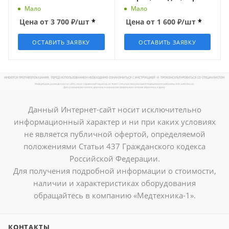
камер и погребов
Мало
Мало
ТС-7АМК (-35 °C ~ +50 °C) с
Цена от
3 700
₽
/шт
*
Цена от
1 600
₽
/шт
*
поверкой, Термоприбор
ОСТАВИТЬ ЗАЯВКУ
ОСТАВИТЬ ЗАЯВКУ
Данный Интернет-сайт носит исключительно
информационный характер и ни при каких условиях
не является публичной офертой, определяемой
положениями Статьи 437 Гражданского кодекса
Российской Федерации.
Для получения подробной информации о стоимости,
наличии и характеристиках оборудования
обращайтесь в компанию «Медтехника-1».
КОНТАКТЫ