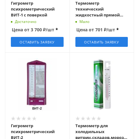
Гигрометр
Термометр
психрометрический
технический
ВИТ-1 с поверкой
жидкостный прямой
ТТЖ-П №4, Термоприбор
Достаточно
Мало
Цена от
3 700
₽
/шт
*
Цена от
701
₽
/шт
*
ОСТАВИТЬ ЗАЯВКУ
ОСТАВИТЬ ЗАЯВКУ
Гигрометр
Термометр для
психрометрический
холодильных
ВИТ-2
витрин,складов,морозильны