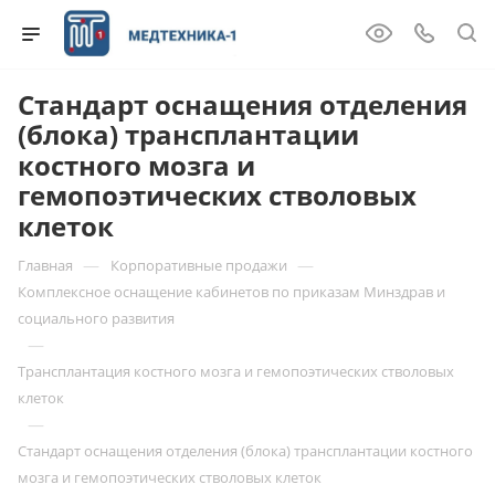
Стандарт оснащения отделения
(блока) трансплантации
костного мозга и
гемопоэтических стволовых
клеток
—
—
Главная
Корпоративные продажи
Комплексное оснащение кабинетов по приказам Минздрав и
социального развития
—
Трансплантация костного мозга и гемопоэтических стволовых
клеток
—
Стандарт оснащения отделения (блока) трансплантации костного
мозга и гемопоэтических стволовых клеток