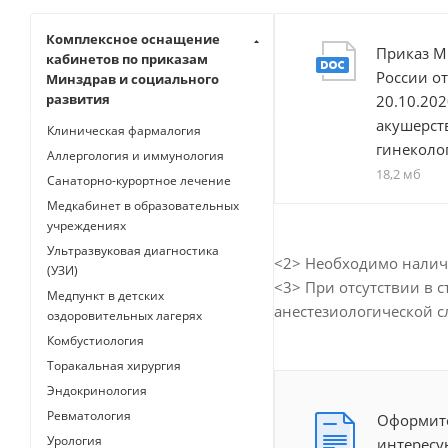
Комплексное оснащение
Приказ М
кабинетов по приказам
России от
Минздрав и социального
развития
20.10.20
акушерст
Клиническая фармалогия
гинеколо
Аллергология и иммунология
18,2 мб
Санаторно-курортное лечение
Медкабинет в образовательных
учреждениях
Ультразвуковая диагностика
<2> Необходимо налич
(УЗИ)
<3> При отсутствии в
Медпункт в детских
анестезиологической с
оздоровительных лагерях
Комбустиология
Торакальная хирургия
Эндокринология
Ревматология
Оформите
Урология
интересу