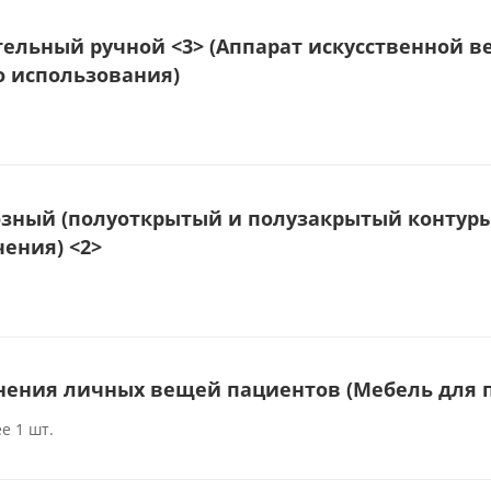
ельный ручной <3> (Аппарат искусственной в
о использования)
зный (полуоткрытый и полузакрытый контуры)
ения) <2>
нения личных вещей пациентов (Мебель для 
е 1 шт.