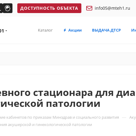
ДОСТУПНОСТЬ ОБЪЕКТА
info05@mteh1.ru
Каталог
Акции
ВЫДАЧА ДТСР
И
01
вного стационара для диа
гической патологии
—
ие кабинетов по приказам Минздрав и социального развития
Аку
ения акушерской и гинекологической патологии