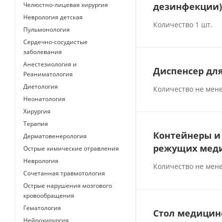
Челюстно-лицевая хирургия
дезинфекции)
Неврология детская
Количество 1 шт.
Пульмонология
Сердечно-сосудистые
заболевания
Анестезиология и
Диспенсер дл
Реаниматология
Диетология
Количество не мене
Неонатология
Хирургия
Терапия
Контейнеры и 
Дерматовенерология
режущих меди
Острые химические отравления
Неврология
Количество не мене
Сочетанная травмотология
Острые нарушения мозгового
кровообращения
Гематология
Стол медицин
Нейрохирургия