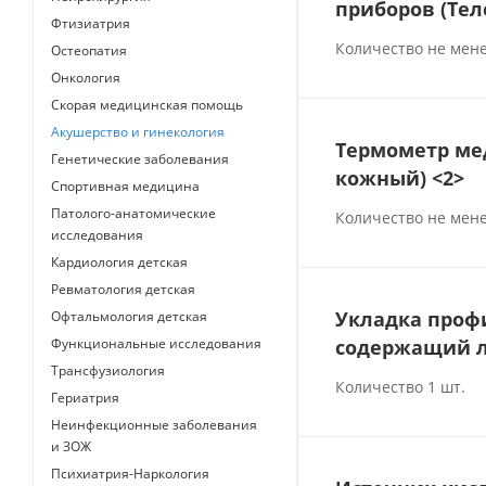
приборов (Тел
Фтизиатрия
Количество не мене
Остеопатия
Онкология
Скорая медицинская помощь
Акушерство и гинекология
Термометр ме
Генетические заболевания
кожный) <2>
Спортивная медицина
Патолого-анатомические
Количество не мене
исследования
Кардиология детская
Ревматология детская
Укладка проф
Офтальмология детская
содержащий л
Функциональные исследования
Трансфузиология
Количество 1 шт.
Гериатрия
Неинфекционные заболевания
и ЗОЖ
Психиатрия-Наркология