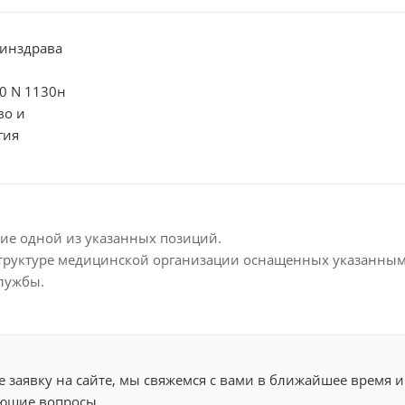
инздрава
20 N 1130н
во и
гия
ие одной из указанных позиций.
 структуре медицинской организации оснащенных указанн
лужбы.
 заявку на сайте, мы свяжемся с вами в ближайшее время и
ющие вопросы.