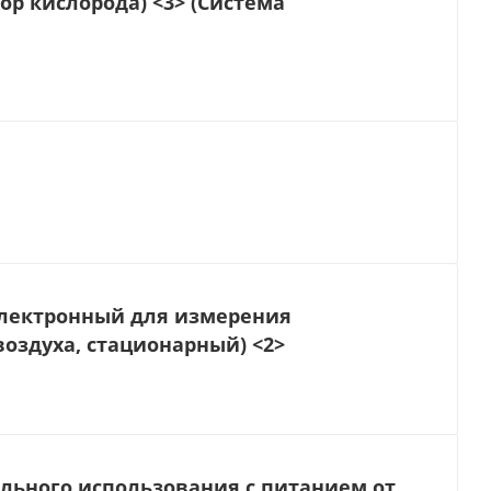
р кислорода) <3> (Система
электронный для измерения
оздуха, стационарный) <2>
ьного использования с питанием от