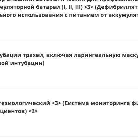
умуляторной батареи (I, II, III) <3> (Дефибри
ного использования с питанием от аккумулят
убации трахеи, включая ларингеальную маску
ной интубации)
тезиологический <3> (Система мониторинга ф
циентов) <2>