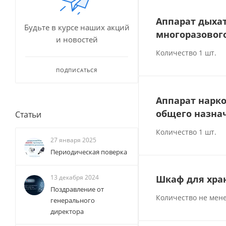
Аппарат дыхат
Будьте в курсе наших акций
многоразовог
и новостей
Количество 1 шт.
ПОДПИСАТЬСЯ
Аппарат нарко
общего назнач
Статьи
Количество 1 шт.
27 января 2025
Периодическая поверка
Шкаф для хра
13 декабря 2024
Поздравление от
Количество не мене
генерального
директора