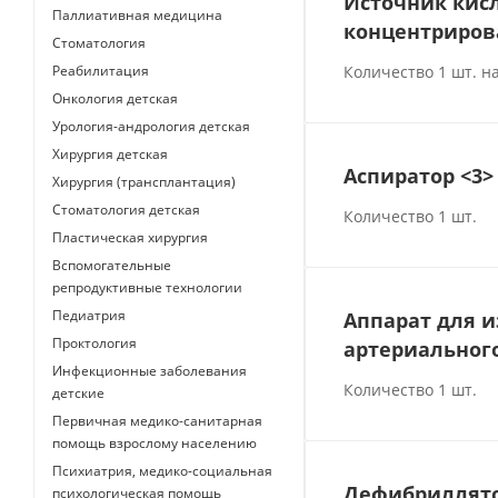
Источник кисл
Паллиативная медицина
концентрирова
Стоматология
Количество 1 шт. н
Реабилитация
Онкология детская
Урология-андрология детская
Хирургия детская
Аспиратор <3>
Хирургия (трансплантация)
Стоматология детская
Количество 1 шт.
Пластическая хирургия
Вспомогательные
репродуктивные технологии
Педиатрия
Аппарат для 
Проктология
артериальног
Инфекционные заболевания
Количество 1 шт.
детские
Первичная медико-санитарная
помощь взрослому населению
Психиатрия, медико-социальная
Дефибриллято
психологическая помощь