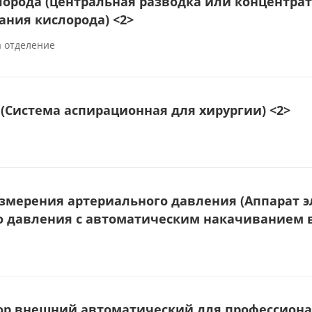
орода (центральная разводка или концентрато
ния кислорода) <2>
а отделение
 (Система аспирационная для хирургии) <2>
измерения артериального давления (Аппарат 
о давления с автоматическим накачиванием в
р внешний автоматический для профессионал