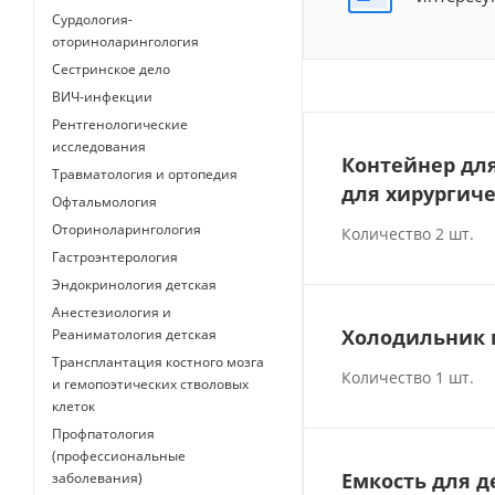
Сурдология-
оториноларингология
Сестринское дело
ВИЧ-инфекции
Рентгенологические
исследования
Контейнер для
Травматология и ортопедия
для хирургиче
Офтальмология
Оториноларингология
Количество 2 шт.
Гастроэнтерология
Эндокринология детская
Анестезиология и
Холодильник 
Реаниматология детская
Трансплантация костного мозга
Количество 1 шт.
и гемопоэтических стволовых
клеток
Профпатология
(профессиональные
Емкость для 
заболевания)