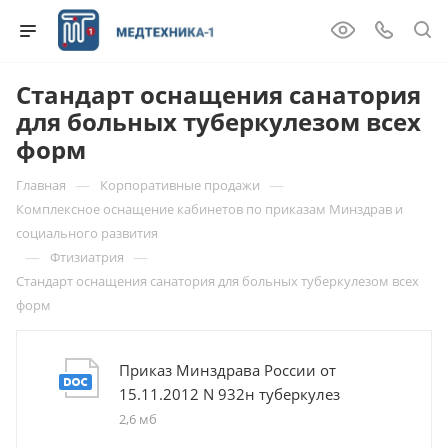
Стандарт оснащения санатория
для больных туберкулезом всех
форм
—
—
Главная
Корпоративные продажи
Комплексное оснащение кабинетов по приказам Минздрав и
социального развития
—
—
Фтизиатрия
Стандарт оснащения санатория для больных туберкулезом всех
форм
Приказ Минздрава России от
15.11.2012 N 932н туберкулез
2,6 мб