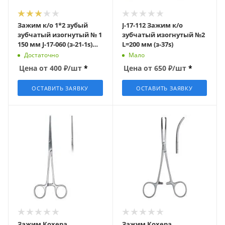
Зажим к/о 1*2 зубый
J-17-112 Зажим к/о
зубчатый изогнутый № 1
зубчатый изогнутый №2
150 мм J-17-060 (з-21-1s)
L=200 мм (з-37s)
(Кохера)
Достаточно
Мало
Цена от
400
₽
/шт
*
Цена от
650
₽
/шт
*
ОСТАВИТЬ ЗАЯВКУ
ОСТАВИТЬ ЗАЯВКУ
Зажим Кохера
Зажим Кохера