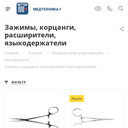
Зажимы, корцанги,
расширители,
языкодержатели
—
—
—
Главная
Каталог
Медицинским учреждениям
—
Инструменты
Зажимы, корцанги, расширители, языкодержатели
ФИЛЬТР
Акция