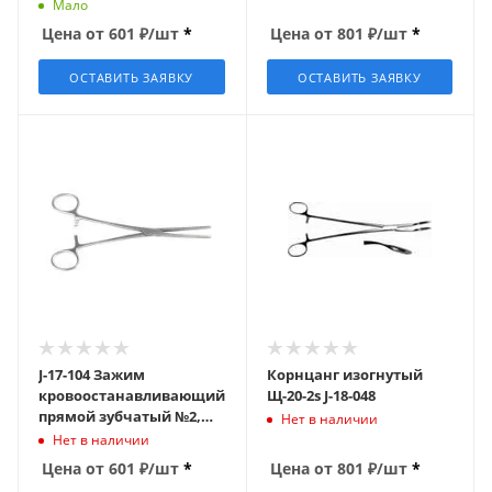
изогн № 2 160 мм J-17-126
Мало
(Кохера)
Цена от
601
₽
/шт
*
Цена от
801
₽
/шт
*
ОСТАВИТЬ ЗАЯВКУ
ОСТАВИТЬ ЗАЯВКУ
J-17-104 Зажим
Корнцанг изогнутый
кровоостанавливающий
Щ-20-2s J-18-048
прямой зубчатый №2,
Нет в наличии
L=200 мм (Бильрота,
Нет в наличии
з-32s)
Цена от
601
₽
/шт
*
Цена от
801
₽
/шт
*