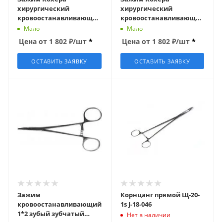
хирургический
хирургический
кровоостанавливающий
кровоостанавливающий
Ochsner-Kocher прямой
Ochsner-Kocher
Мало
Мало
220 мм
изогнутый 220 мм
Цена от
1 802
₽
/шт
*
Цена от
1 802
₽
/шт
*
ОСТАВИТЬ ЗАЯВКУ
ОСТАВИТЬ ЗАЯВКУ
Зажим
Корнцанг прямой Щ-20-
кровоостанавливающий
1s J-18-046
1*2 зубый зубчатый
Нет в наличии