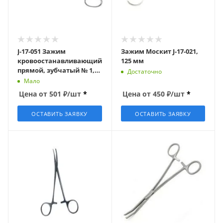
J-17-051 Зажим
Зажим Москит J-17-021,
кровоостанавливающий
125 мм
прямой, зубчатый № 1,
Достаточно
L=160 мм (Бильрота,
Мало
з-92s)
Цена от
501
₽
/шт
*
Цена от
450
₽
/шт
*
ОСТАВИТЬ ЗАЯВКУ
ОСТАВИТЬ ЗАЯВКУ