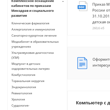
Комплексное оснащение
Приказ М
кабинетов по приказам
России от
Минздрав и социального
развития
31.10.201
детская 
Клиническая фармалогия
260,6 кб
Аллергология и иммунология
Санаторно-курортное лечение
Медкабинет в образовательных
учреждениях
Ультразвуковая диагностика
(УЗИ)
Оформите
Медпункт в детских
интересу
оздоровительных лагерях
Комбустиология
Торакальная хирургия
Эндокринология
Ревматология
Урология
Компьютер с д
Сурдология-