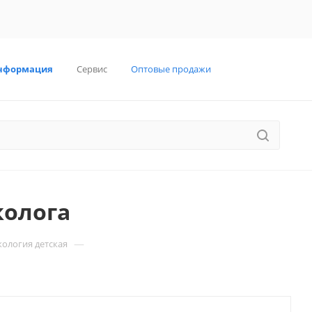
нформация
Сервис
Оптовые продажи
колога
—
ология детская