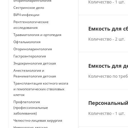
оториноларингология
Количество - 1 шт.
Сестринское дело
ВИЧ-инфекции
Рентгенологические
исследования
Емкость для с
Травматология и ортопедия
Количество - 2 шт.
Офтальмология
Оториноларингология
Гастроэнтерология
Эндокринология детская
Емкость для 
Анестезиология и
Количество по тре
Реаниматология детская
Трансплантация костного мозга
и гемопоэтических стволовых
клеток
Профпатология
Персональный
(профессиональные
Количество - 1 шт.
заболевания)
Челюстно-лицевая хирургия
Неврология детская