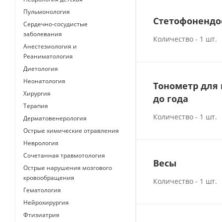
Пульмонология
Стетофонендо
Сердечно-сосудистые
заболевания
Количество - 1 шт.
Анестезиология и
Реаниматология
Диетология
Неонатология
Тонометр для 
Хирургия
до года
Терапия
Количество - 1 шт.
Дерматовенерология
Острые химические отравления
Неврология
Сочетанная травмотология
Весы
Острые нарушения мозгового
кровообращения
Количество - 1 шт.
Гематология
Нейрохирургия
Фтизиатрия