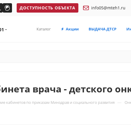
ДОСТУПНОСТЬ ОБЪЕКТА
info05@mteh1.ru
Каталог
Акции
ВЫДАЧА ДТСР
И
01
инета врача - детского он
—
ие кабинетов по приказам Минздрав и социального развития
Онк