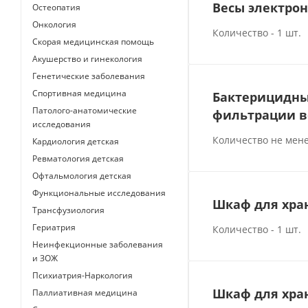
Весы электрон
Остеопатия
Онкология
Количество - 1 шт.
Скорая медицинская помощь
Акушерство и гинекология
Генетические заболевания
Спортивная медицина
Бактерицидный
Патолого-анатомические
фильтрации в
исследования
Количество не мене
Кардиология детская
Ревматология детская
Офтальмология детская
Функциональные исследования
Шкаф для хра
Трансфузиология
Гериатрия
Количество - 1 шт.
Неинфекционные заболевания
и ЗОЖ
Психиатрия-Наркология
Шкаф для хра
Паллиативная медицина