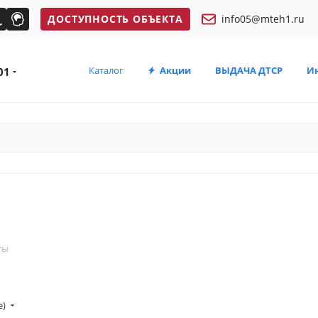
ДОСТУПНОСТЬ ОБЪЕКТА
info05@mteh1.ru
Каталог
Акции
ВЫДАЧА ДТСР
И
01
ты
е)