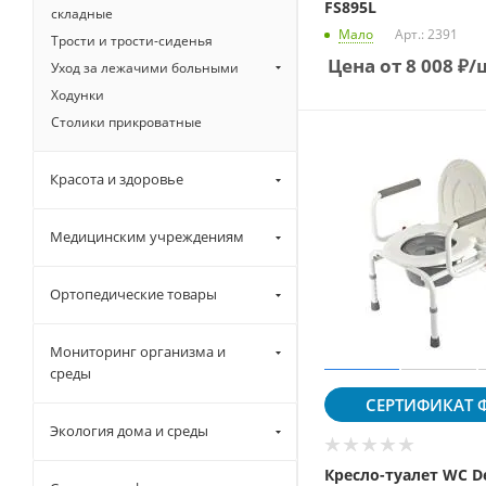
FS895L
складные
Мало
Арт.: 2391
Трости и трости-сиденья
Цена от
8 008
₽
/
Уход за лежачими больными
Ходунки
Столики прикроватные
Красота и здоровье
Медицинским учреждениям
Ортопедические товары
Мониторинг организма и
среды
СЕРТИФИКАТ
Ф
Экология дома и среды
Кресло-туалет WC D