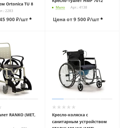
Кресло-туалет HMP 7012
м Ortonica TU 8
Мало
Арт.: 4138
т.: 2283
45 900
₽
/шт
*
Цена от
9 500
₽
/шт
*
алет RANKO (МЕТ,
Кресло-коляска с
санитарным устройством