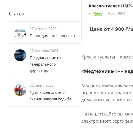
Кресло-туалет HMP-
Статьи
Мало
Арт.: 4804
Цена от
4 900
₽
/
27 января 2025
Периодическая поверка
13 декабря 2024
Кресла-туалеты – комф
Поздравление от
генерального
директора
«Медтехника-1» – на
Мы понимаем, как важн
22 июня 2023
ограниченной подвижн
Путь к долголетию -
скандинавская ходьба!
домашних условиях и 
На нашем сайте вы мож
электронного сертифик