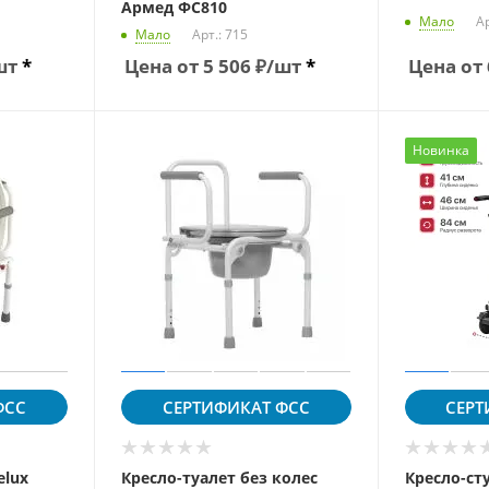
Армед ФС810
Мало
Ар
Мало
Арт.: 715
шт
*
Цена от
5 506
₽
/шт
*
Цена от
Новинка
СС
СЕРТИФИКАТ
ФСС
СЕРТ
elux
Кресло-туалет без колес
Кресло-ст