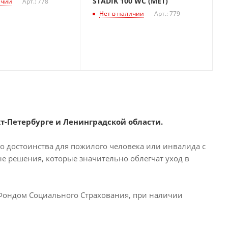
STADIK 100 WC (MET)
ичии
Арт.: 778
Нет в наличии
Арт.: 779
т-Петербурге и Ленинградской области.
го достоинства для пожилого человека или инвалида с
 решения, которые значительно облегчат уход в
 Фондом Социального Страхования, при наличии