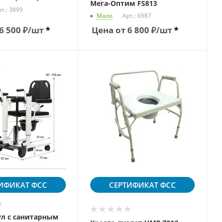
Мега-Оптим FS813
т.: 3899
Мало
Арт.: 6987
6 500
₽
/шт
*
Цена от
6 800
₽
/шт
*
ИФИКАТ
ФСС
СЕРТИФИКАТ
ФСС
ул с санитарным