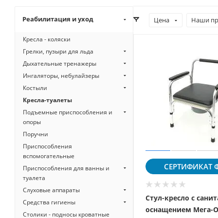
Реабилитация и уход
Цена
Наши пр
Кресла - коляски
Грелки, пузыри для льда
Дыхательные тренажеры
Ингаляторы, небулайзеры
Костыли
Кресла-туалеты
Подъемные приспособления и
опоры
Поручни
Приспособления
вспомогательные
СЕРТИФИКАТ
Ф
Приспособления для ванны и
туалета
Слуховые аппараты
Стул-кресло с сани
Средства гигиены
оснащением Мега-
Столики - подносы кроватные