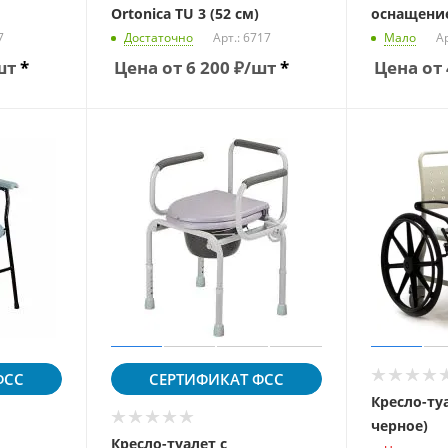
Ortonica TU 3 (52 см)
оснащение
7
Достаточно
Арт.: 6717
Мало
Ар
шт
*
Цена от
6 200
₽
/шт
*
Цена от
СС
СЕРТИФИКАТ
ФСС
Кресло-ту
черное)
Кресло-туалет с