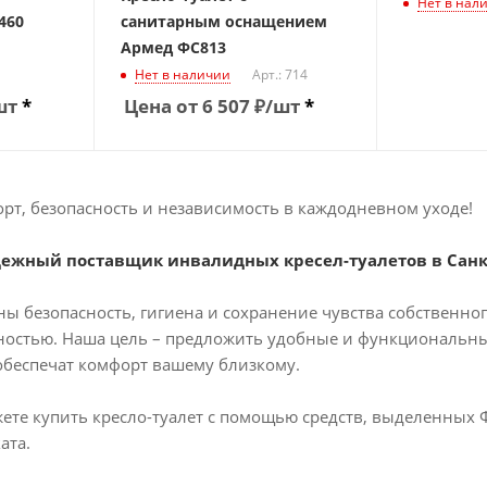
Нет в нал
460
санитарным оснащением
Армед ФС813
Нет в наличии
Арт.: 714
шт
*
Цена от
6 507
₽
/шт
*
орт, безопасность и независимость в каждодневном уходе!
дежный поставщик инвалидных кресел-туалетов в Санк
ы безопасность, гигиена и сохранение чувства собственно
остью. Наша цель – предложить удобные и функциональные
обеспечат комфорт вашему близкому.
ете купить кресло-туалет с помощью средств, выделенных
ата.