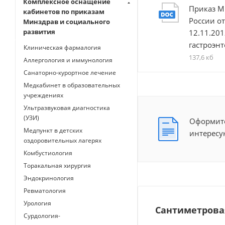
Комплексное оснащение
Приказ М
кабинетов по приказам
России от
Минздрав и социального
развития
12.11.201
гастроэн
Клиническая фармалогия
137,6 кб
Аллергология и иммунология
Санаторно-курортное лечение
Медкабинет в образовательных
учреждениях
Ультразвуковая диагностика
(УЗИ)
Оформите
Медпункт в детских
интересу
оздоровительных лагерях
Комбустиология
Торакальная хирургия
Эндокринология
Ревматология
Урология
Сантиметрова
Сурдология-