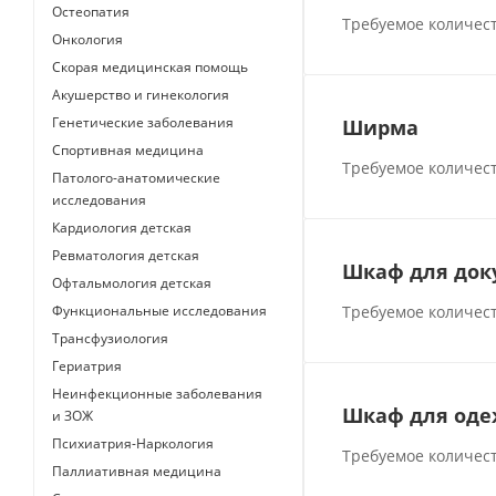
Остеопатия
Требуемое количест
Онкология
Скорая медицинская помощь
Акушерство и гинекология
Генетические заболевания
Ширма
Спортивная медицина
Требуемое количест
Патолого-анатомические
исследования
Кардиология детская
Ревматология детская
Шкаф для док
Офтальмология детская
Требуемое количест
Функциональные исследования
Трансфузиология
Гериатрия
Неинфекционные заболевания
Шкаф для од
и ЗОЖ
Психиатрия-Наркология
Требуемое количест
Паллиативная медицина