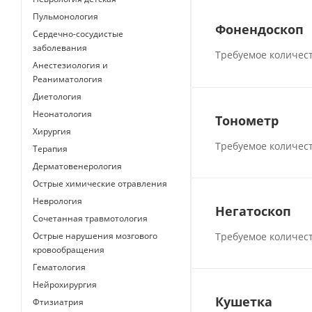
Пульмонология
Фонендоскоп
Сердечно-сосудистые
заболевания
Требуемое количест
Анестезиология и
Реаниматология
Диетология
Неонатология
Тонометр
Хирургия
Требуемое количест
Терапия
Дерматовенерология
Острые химические отравления
Неврология
Негатоскоп
Сочетанная травмотология
Требуемое количест
Острые нарушения мозгового
кровообращения
Гематология
Нейрохирургия
Кушетка
Фтизиатрия