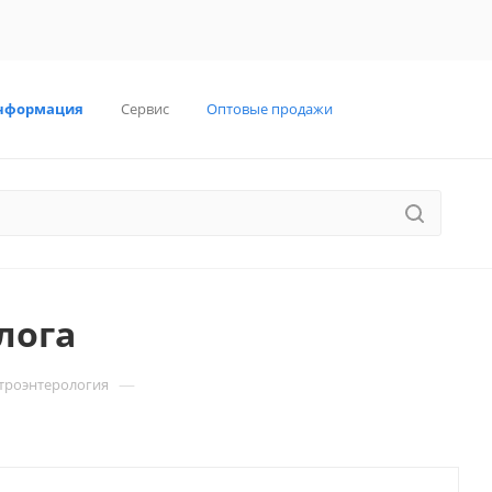
нформация
Сервис
Оптовые продажи
лога
—
троэнтерология