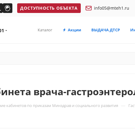
ДОСТУПНОСТЬ ОБЪЕКТА
info05@mteh1.ru
Каталог
Акции
ВЫДАЧА ДТСР
И
01
инета врача-гастроэнтеро
—
ие кабинетов по приказам Минздрав и социального развития
Гас