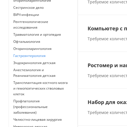
оториноларингология
Требуемое количест
Сестринское дело
ВИЧ-инфекции
Рентгенологические
исследования
Компьютер с 
Травматология и ортопедия
Требуемое количест
Офтальмология
Оториноларингология
Гастроэнтерология
Эндокринология детская
Ростомер и н
Анестезиология и
Требуемое количест
Реаниматология детская
Трансплантация костного мозга
и гемопоэтических стволовых
клеток
Профпатология
Набор для ок
(профессиональные
Требуемое количест
заболевания)
Челюстно-лицевая хирургия
Неврология детская