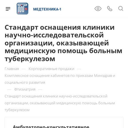
Стандарт оснащения клиники
научно-исследовательской
организации, оказывающей
медицинскую помощь больным
туберкулезом
—
—
Главная
Корпоративные продажи
Комплексное оснащение кабинетов по приказам Минздрав и
социального развития
—
—
Фтизиатрия
Стандарт оснащения клиники научно-исследовательской
организации, оказывающей медицинскую помощь больным
туберкулезом
Амбулаторно-консультативное