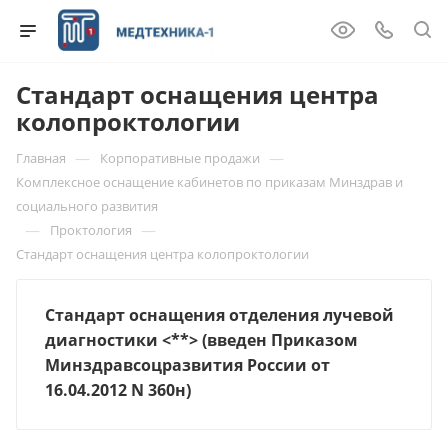
Стандарт оснащения центра
колопроктологии
—
—
Главная
Корпоративные продажи
Комплексное оснащение кабинетов по приказам Минздрав и
социального развития
—
—
Проктология
Стандарт оснащения центра колопроктологии
Стандарт оснащения отделения лучевой
диагностики <**> (введен Приказом
Минздравсоцразвития России от
16.04.2012 N 360н)