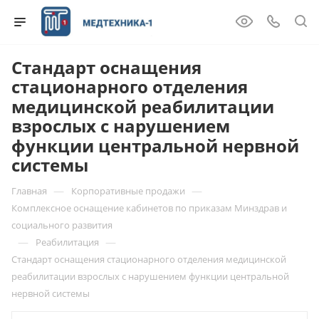
Стандарт оснащения
стационарного отделения
медицинской реабилитации
взрослых с нарушением
функции центральной нервной
системы
—
—
Главная
Корпоративные продажи
Комплексное оснащение кабинетов по приказам Минздрав и
социального развития
—
—
Реабилитация
Стандарт оснащения стационарного отделения медицинской
реабилитации взрослых с нарушением функции центральной
нервной системы