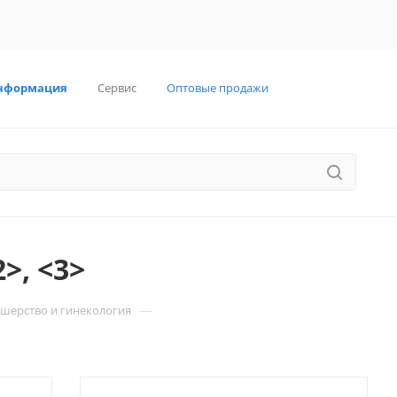
нформация
Сервис
Оптовые продажи
>, <3>
—
шерство и гинекология