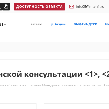
ДОСТУПНОСТЬ ОБЪЕКТА
info05@mteh1.ru
Каталог
Акции
ВЫДАЧА ДТСР
И
01
кой консультации <1>, <2
—
ие кабинетов по приказам Минздрав и социального развития
Аку