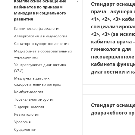
Комплексное оснащение
Стандарт оснащ
кабинетов по приказам
врача - акушера
Минздрав и социального
<1>, <2>, <3> каб
развития
специализирова
Клиническая фармалогия
<2>, <3> (за иск
Аллергология и иммунология
кабинета врача -
Санаторно-курортное лечение
гинеколога для
Медкабинет в образовательных
несовершенноле
учреждениях
кабинета функц
Ультразвуковая диагностика
(УЗИ)
диагностики и к
Медпункт в детских
оздоровительных лагерях
Комбустиология
Торакальная хирургия
Стандарт оснащ
Эндокринология
доврачебного пр
Ревматология
Урология
Сурдология-