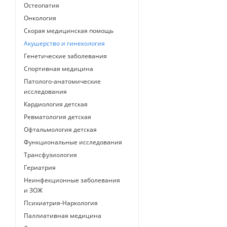
Остеопатия
Онкология
Скорая медицинская помощь
Акушерство и гинекология
Генетические заболевания
Спортивная медицина
Патолого-анатомические
исследования
Кардиология детская
Ревматология детская
Офтальмология детская
Функциональные исследования
Трансфузиология
Гериатрия
Неинфекционные заболевания
и ЗОЖ
Психиатрия-Наркология
Паллиативная медицина