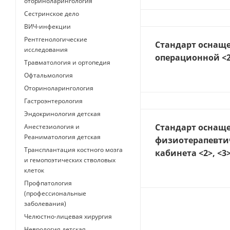
оториноларингология
Сестринское дело
ВИЧ-инфекции
Рентгенологические
Стандарт оснащ
исследования
операционной <2
Травматология и ортопедия
Офтальмология
Оториноларингология
Гастроэнтерология
Эндокринология детская
Стандарт оснащ
Анестезиология и
Реаниматология детская
физиотерапевти
Трансплантация костного мозга
кабинета <2>, <3
и гемопоэтических стволовых
клеток
Профпатология
(профессиональные
заболевания)
Челюстно-лицевая хирургия
Неврология детская