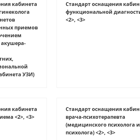
ения кабинета
Стандарт оснащения кабин
-гинеколога
функциональной диагност
инетов
<2>, <3>
нных приемов
лючением
 акушера-
тних,
иональной
абинета УЗИ)
ения кабинета
Стандарт оснащения кабин
иема <2>, <3>
врача-психотерапевта
(медицинского психолога 
психолога) <2>, <3>