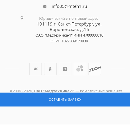
info05@mteh1.ru
Юридический и почтовый адрес
:
191119 г. Санкт-Петербург,
ул.
Воронежская, д.16
ОАО "Медтехника-1"
ИНН 4700000010
ОГРН
1027809170839
© 2006 -
2026
,
ОАО "Медтехника-1"
— комплексные решения
для здравоохранения: продажа, ремонт и техническое
ОСТАВИТЬ ЗАЯВКУ
обслуживание изделий медицинской техники.