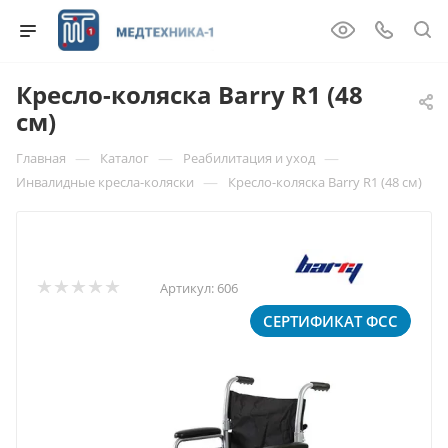
Кресло-коляска Barry R1 (48
см)
—
—
—
Главная
Каталог
Реабилитация и уход
—
Инвалидные кресла-коляски
Кресло-коляска Barry R1 (48 см)
Артикул:
606
СЕРТИФИКАТ ФСС