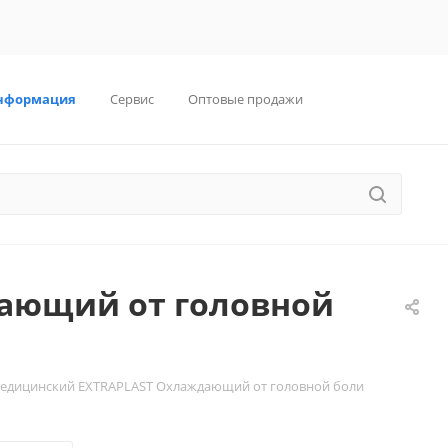
нформация
Сервис
Оптовые продажи
ающий от головной
едицинский EXTRAPLAST Охлаждающий от головной боли