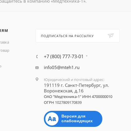
ращайтесь в компанию «Медтехника-1».
ЛЯМ
ПОДПИСАТЬСЯ НА РАССЫЛКУ
тавка
товар
+7 (800) 777-73-01
Р
info05@mteh1.ru
Юридический и почтовый адрес
:
191119 г. Санкт-Петербург,
ул.
Воронежская, д.16
ОАО "Медтехника-1"
ИНН 4700000010
ОГРН
1027809170839
Версия для
Aa
слабовидящих