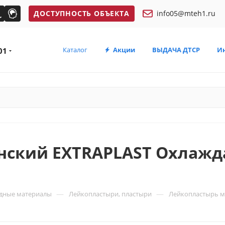
ДОСТУПНОСТЬ ОБЪЕКТА
info05@mteh1.ru
Каталог
Акции
ВЫДАЧА ДТСР
И
01
нский EXTRAPLAST Охлажд
—
—
дные материалы
Лейкопластыри, пластыри
Лейкопластырь м