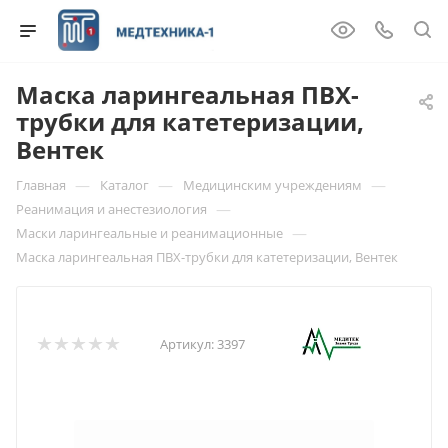
Маска ларингеальная ПВХ-
трубки для катетеризации,
Вентек
—
—
—
Главная
Каталог
Медицинским учреждениям
—
Реанимация и анестезиология
—
Маски ларингеальные и реанимационные
Маска ларингеальная ПВХ-трубки для катетеризации, Вентек
Артикул:
3397