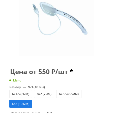
Цена от
550
₽
/шт
*
Мало
Размер
—
№3 (10 мм)
№1,5 (6мм)
№2 (7мм)
№2,5 (8,5мм)
№3 (10 мм)
_Размер (значение)
—
№3