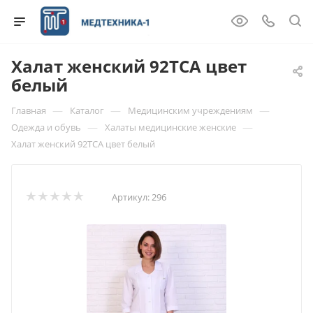
Халат женский 92ТСА цвет
белый
—
—
—
Главная
Каталог
Медицинским учреждениям
—
—
Одежда и обувь
Халаты медицинские женские
Халат женский 92ТСА цвет белый
Артикул:
296